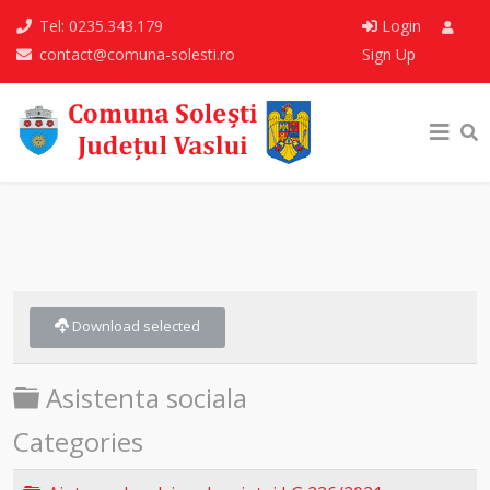
Tel: 0235.343.179
Login
contact@comuna-solesti.ro
Sign Up
Download selected
Folder
Asistenta sociala
Categories