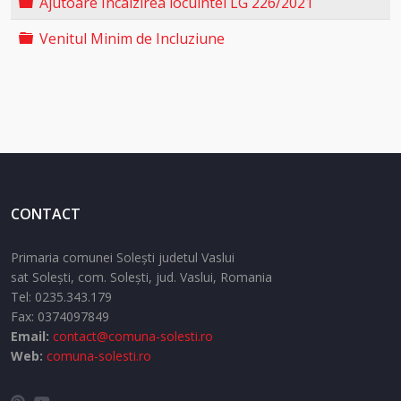
Folder
Ajutoare Incalzirea locuintei LG 226/2021
Folder
Venitul Minim de Incluziune
CONTACT
Primaria comunei Solești judetul Vaslui
sat Solești,
com. Solești,
jud. Vaslui,
Romania
Tel:
0235.343.179
Fax: 0374097849
Email:
contact@comuna-solesti.ro
Web:
comuna-solesti.ro