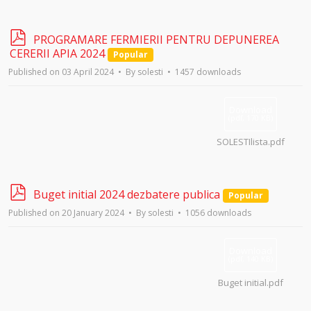
p
PROGRAMARE FERMIERII PENTRU DEPUNEREA
d
CERERII APIA 2024
Popular
f
Published on 03 April 2024
By
solesti
1457 downloads
Download
(
pdf,
170 KB
)
SOLESTIlista.pdf
p
Buget initial 2024 dezbatere publica
Popular
d
Published on 20 January 2024
By
solesti
1056 downloads
f
Download
(
pdf,
140 KB
)
Buget initial.pdf