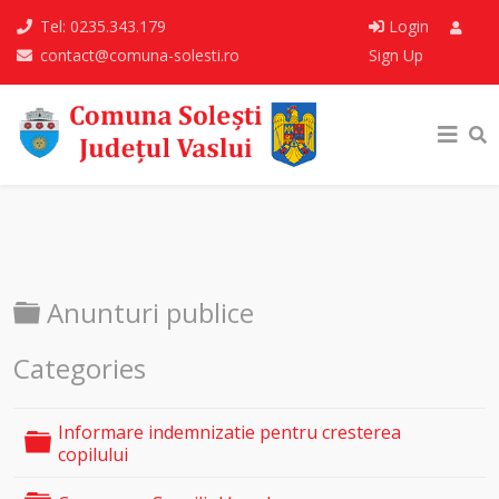
Tel: 0235.343.179
Login
contact@comuna-solesti.ro
Sign Up
Folder
Anunturi publice
Categories
Informare indemnizatie pentru cresterea
Folder
copilului