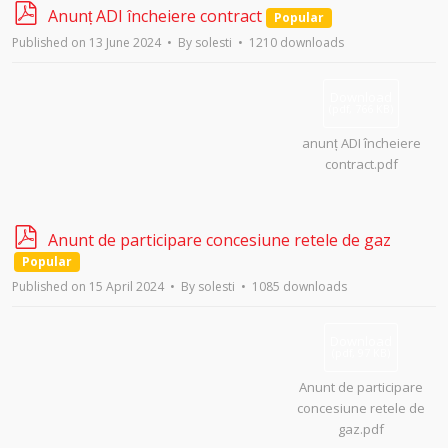
p
Anunț ADI încheiere contract
Popular
d
Published on 13 June 2024
By
solesti
1210 downloads
f
Download
(
pdf,
766 KB
)
anunț ADI încheiere
contract.pdf
p
Anunt de participare concesiune retele de gaz
d
Popular
f
Published on 15 April 2024
By
solesti
1085 downloads
Download
(
pdf,
97 KB
)
Anunt de participare
concesiune retele de
gaz.pdf