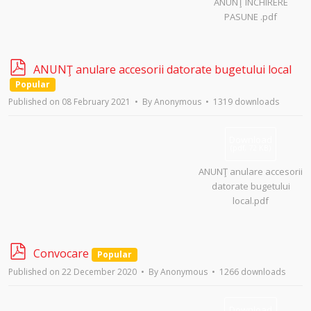
ANUNŢ INCHIRERE
PASUNE .pdf
p
ANUNŢ anulare accesorii datorate bugetului local
d
Popular
f
Published on 08 February 2021
By
Anonymous
1319 downloads
Download
(
pdf,
72 KB
)
ANUNŢ anulare accesorii
datorate bugetului
local.pdf
p
Convocare
Popular
d
Published on 22 December 2020
By
Anonymous
1266 downloads
f
Download