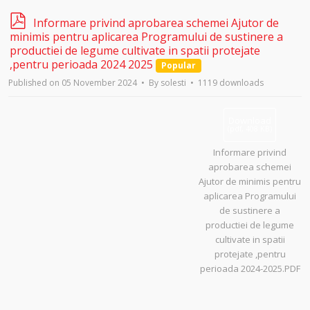
p
Informare privind aprobarea schemei Ajutor de
d
minimis pentru aplicarea Programului de sustinere a
f
productiei de legume cultivate in spatii protejate
,pentru perioada 2024 2025
Popular
Published on 05 November 2024
By
solesti
1119 downloads
Download
(
pdf,
408 KB
)
Informare privind
aprobarea schemei
Ajutor de minimis pentru
aplicarea Programului
de sustinere a
productiei de legume
cultivate in spatii
protejate ,pentru
perioada 2024-2025.PDF