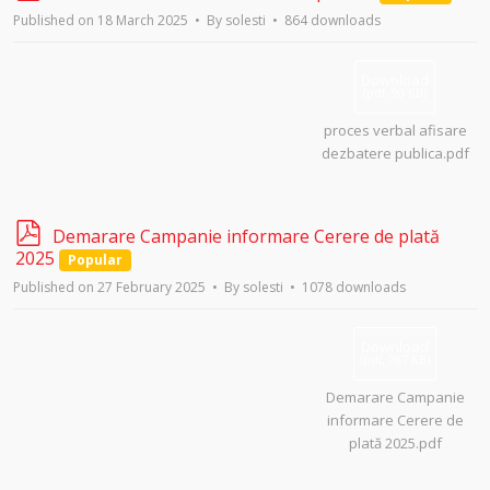
d
Published on 18 March 2025
By
solesti
864 downloads
f
Download
(
pdf,
90 KB
)
proces verbal afisare
dezbatere publica.pdf
p
Demarare Campanie informare Cerere de plată
d
2025
Popular
f
Published on 27 February 2025
By
solesti
1078 downloads
Download
(
pdf,
287 KB
)
Demarare Campanie
informare Cerere de
plată 2025.pdf