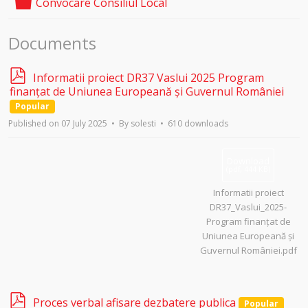
Folder
Convocare Consiliul Local
Documents
p
Informatii proiect DR37 Vaslui 2025 Program
d
finanțat de Uniunea Europeană și Guvernul României
f
Popular
Published on 07 July 2025
By
solesti
610 downloads
Download
(
pdf,
444 KB
)
Informatii proiect
DR37_Vaslui_2025-
Program finanțat de
Uniunea Europeană și
Guvernul României.pdf
p
Proces verbal afisare dezbatere publica
Popular