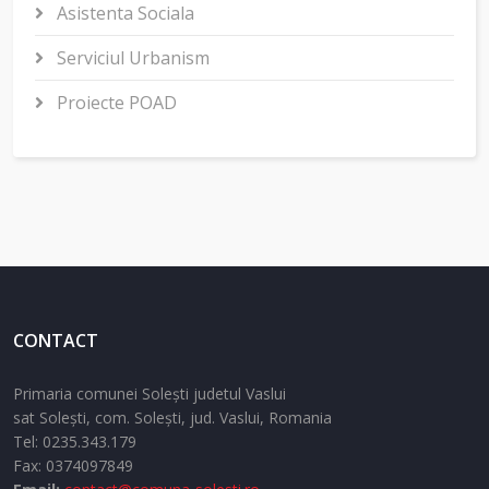
Asistenta Sociala
Serviciul Urbanism
Proiecte POAD
CONTACT
Primaria comunei Solești judetul Vaslui
sat Solești,
com. Solești,
jud. Vaslui,
Romania
Tel:
0235.343.179
Fax: 0374097849