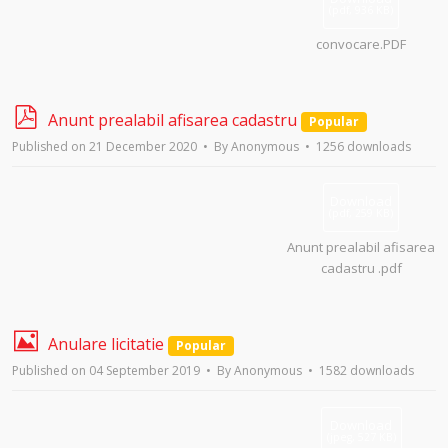
(
pdf,
936 KB
)
convocare.PDF
p
Anunt prealabil afisarea cadastru
Popular
d
Published on 21 December 2020
By
Anonymous
1256 downloads
f
Download
(
pdf,
259 KB
)
Anunt prealabil afisarea
cadastru .pdf
I
Anulare licitatie
Popular
m
Published on 04 September 2019
By
Anonymous
1582 downloads
a
g
e
Download
(
jpeg,
527 KB
)