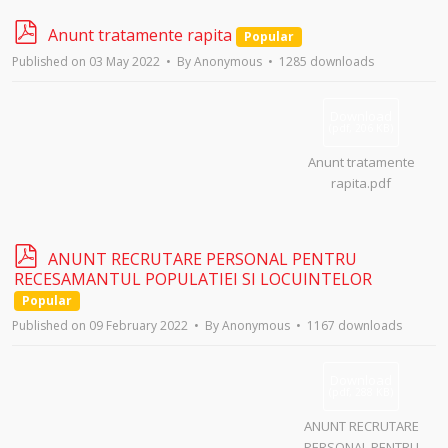
p
Anunt tratamente rapita
Popular
d
Published on 03 May 2022
By
Anonymous
1285 downloads
f
Download
(
pdf,
206 KB
)
Anunt tratamente
rapita.pdf
p
ANUNT RECRUTARE PERSONAL PENTRU
d
RECESAMANTUL POPULATIEI SI LOCUINTELOR
f
Popular
Published on 09 February 2022
By
Anonymous
1167 downloads
Download
(
pdf,
288 KB
)
ANUNT RECRUTARE
PERSONAL PENTRU