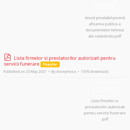
Download
(
pdf,
232 KB
)
Anunt prealabil privind
afisarea publica a
documentelor tehnice
ale cadastrului.pdf
p
Lista firmelor si prestatorilor autorizati pentru
d
servicii funerare
Popular
f
Published on 20 May 2021
By
Anonymous
1478 downloads
Download
(
pdf,
1.15 MB
)
Lista firmelor si
prestatorilor autorizati
pentru servicii funerare
.pdf