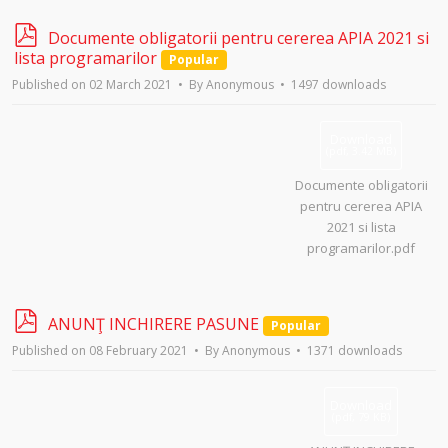
p
Documente obligatorii pentru cererea APIA 2021 si
d
lista programarilor
Popular
f
Published on 02 March 2021
By
Anonymous
1497 downloads
Download
(
pdf,
3.42 MB
)
Documente obligatorii
pentru cererea APIA
2021 si lista
programarilor.pdf
p
ANUNŢ INCHIRERE PASUNE
Popular
d
Published on 08 February 2021
By
Anonymous
1371 downloads
f
Download
(
pdf,
79 KB
)