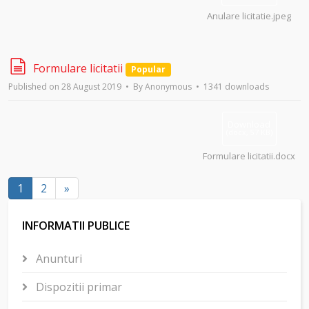
Anulare licitatie.jpeg
d
Formulare licitatii
Popular
o
Published on 28 August 2019
By
Anonymous
1341 downloads
c
u
m
Download
e
(
docx,
57 KB
)
n
Formulare licitatii.docx
t
1
2
»
INFORMATII PUBLICE
Anunturi
Dispozitii primar