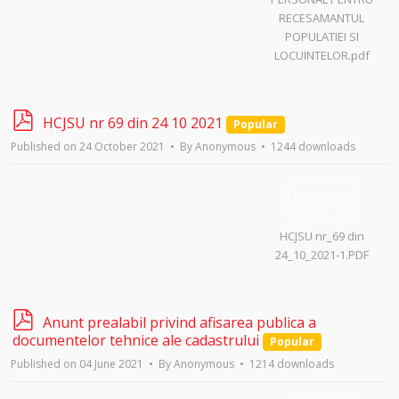
RECESAMANTUL
POPULATIEI SI
LOCUINTELOR.pdf
p
HCJSU nr 69 din 24 10 2021
Popular
d
Published on 24 October 2021
By
Anonymous
1244 downloads
f
Download
(
pdf,
921 KB
)
HCJSU nr_69 din
24_10_2021-1.PDF
p
Anunt prealabil privind afisarea publica a
d
documentelor tehnice ale cadastrului
Popular
f
Published on 04 June 2021
By
Anonymous
1214 downloads