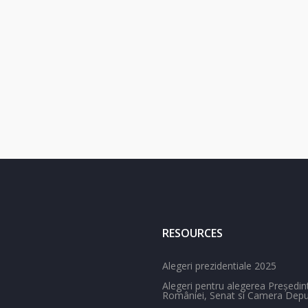
RESOURCES
Alegeri prezidentiale 2025
Alegeri pentru alegerea Președint
României, Senat si Camera Deput