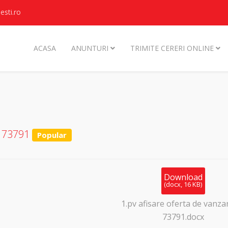
sti.ro
ACASA
ANUNTURI
TRIMITE CERERI ONLINE
F 73791
Popular
Download
(
docx,
16 KB
)
1.pv afisare oferta de vanza
73791.docx