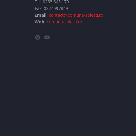
Tel:
0235.343.179
Fax: 0374097849
Email:
contact@comuna-solesti.ro
Web:
comuna-solesti.ro