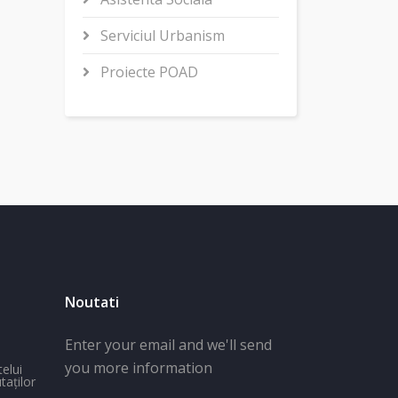
Serviciul Urbanism
Proiecte POAD
Noutati
Enter your email and we'll send
you more information
elui
aților