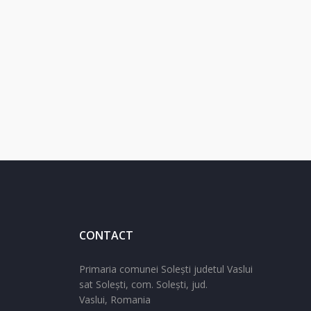
CONTACT
Primaria comunei Solești judetul Vaslui
sat Solești,
com. Solești,
jud.
Vaslui,
Romania